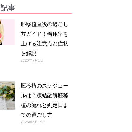
の記事
胚移植直後の過ごし
方ガイド！着床率を
上げる注意点と症状
を解説
2026年7月1日
胚移植のスケジュー
ルは？凍結融解胚移
植の流れと判定日ま
での過ごし方
2026年6月19日