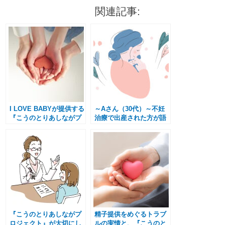
関連記事:
I LOVE BABYが提供する
～Aさん（30代）～不妊
『こうのとりあしながプ
治療で出産された方が語
ロジェクト』とは？
る、精子提供の実体験と
わが子への接し方
『こうのとりあしながプ
精子提供をめぐるトラブ
ロジェクト』が大切にし
ルの実情と、『こうのと