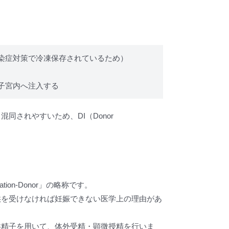
染症対策で冷凍保存されているため）
子宮内へ注入する
同されやすいため、DI（Donor
ization-Donor」の略称です。
供を受けなければ妊娠できない医学上の理由があ
供精子を用いて、体外受精・顕微授精を行いま