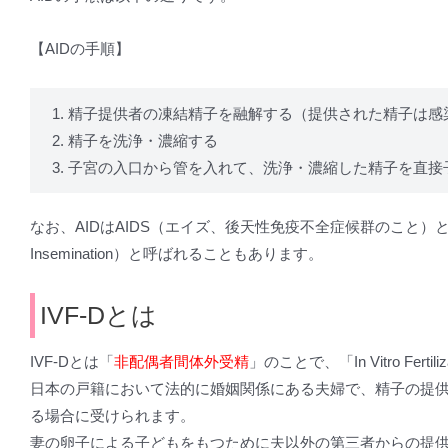
【AIDの手順】
精子提供者の凍結精子を融解する（提供された精子は感
精子を洗浄・濃縮する
子宮の入口から管を入れて、洗浄・濃縮した精子を直接
なお、AIDはAIDS（エイズ、後天性免疫不全症候群のこと）と混
Insemination）と呼ばれることもあります。
IVF-Dとは
IVF-Dとは「
非配偶者間体外受精
」のことで、「In Vitro Fertil
日本の戸籍において法的に婚姻関係にある夫婦で、精子の提
る場合に受けられます。
妻の卵子による子どもをもつために夫以外の第三者からの提