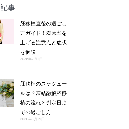
の記事
胚移植直後の過ごし
方ガイド！着床率を
上げる注意点と症状
を解説
2026年7月1日
胚移植のスケジュー
ルは？凍結融解胚移
植の流れと判定日ま
での過ごし方
2026年6月19日